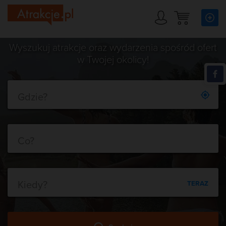
Wyszukuj atrakcje oraz wydarzenia spośród ofert
w Twojej okolicy!
Gdzie?
Co?
Kiedy?
TERAZ