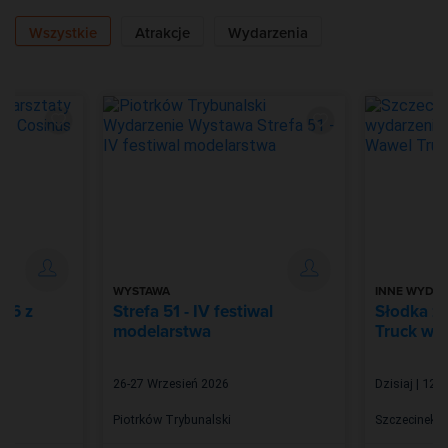
Wszystkie
Atrakcje
Wydarzenia
WYSTAWA
INNE WYDAR
026 z
Strefa 51 - IV festiwal
Słodka z
modelarstwa
Truck w 
26-27 Wrzesień 2026
Dzisiaj | 12:0
Piotrków Trybunalski
Szczecinek