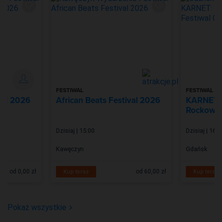
FESTIWAL
FESTIWAL
val 2026
African Beats Festival 2026
KARNET: 
Rockowiz
Dzisiaj | 15:00
Dzisiaj | 16:0
Kawęczyn
Gdańsk
od 0,00 zł
od 60,00 zł
Kup teraz
Kup teraz
Pokaż wszystkie