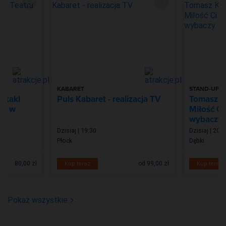
KABARET
STAND-UP
ktakl
Puls Kabaret - realizacja TV
Tomasz K
ro w
Miłość Ci
wybaczy
Dzisiaj | 19:30
Dzisiaj | 20:0
Płock
Dębki
80,00 zł
od 99,00 zł
Kup teraz
Kup teraz
Pokaż wszystkie