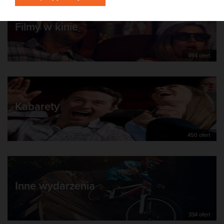
Filmy w kinie
494 ofert
Kabarety
450 ofert
Inne wydarzenia
334 ofert