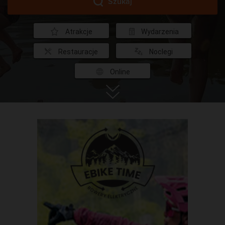
Szukaj
Atrakcje
Wydarzenia
Restauracje
Noclegi
Online