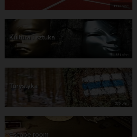
1338 ofert
Kultura i sztuka
351 ofert
Turystyka
336 ofert
Escape room