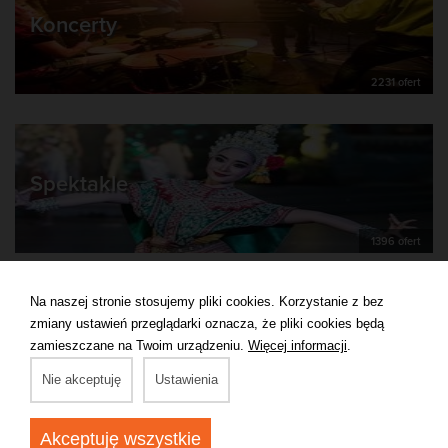
Koncerty
2231 ofert
Spektakle
1396 ofert
Na naszej stronie stosujemy pliki cookies. Korzystanie z bez
zmiany ustawień przeglądarki oznacza, że pliki cookies będą
Kulturalne
zamieszczane na Twoim urządzeniu.
Więcej informacji
.
Nie akceptuję
Ustawienia
1088 ofert
Akceptuję wszystkie