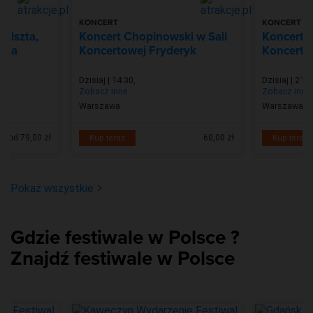
KONCERT
KONCERT
 Liszta,
Koncert Chopinowski w Sali
Koncert P
icza
Koncertowej Fryderyk
Koncerto
Dzisiaj | 14:30
,
Dzisiaj | 21:0
Zobacz inne
Zobacz inne
Warszawa
Warszawa
od 79,00 zł
60,00 zł
Kup teraz
Kup teraz
Pokaż wszystkie
Gdzie festiwale w Polsce ?
Znajdź festiwale w Polsce