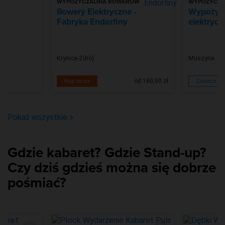
RÓW
WYPOŻYCZALNIA ROWERÓW
WYPOŻYCZA
Rowery Elektryczne -
Wypożycz
Fabryka Endorfiny
elektrycz
Krynica-Zdrój
Muszyna
od 180,00 zł
Kup teraz
Zobacz wi
Pokaż wszystkie
Gdzie kabaret? Gdzie Stand-up?
Czy dziś gdzieś można się dobrze
pośmiać?