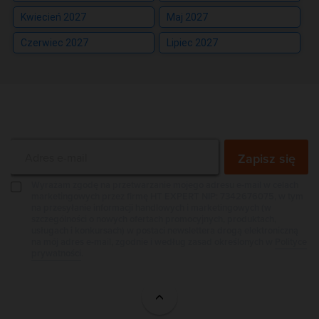
Kwiecień 2027
Maj 2027
Czerwiec 2027
Lipiec 2027
Zapisz się na newsletter
Zapisz się
Wyrażam zgodę na przetwarzanie mojego adresu e-mail w celach
marketingowych przez firmę HT EXPERT NIP: 7342676075, w tym
na przesyłanie informacji handlowych i marketingowych (w
szczególności o nowych ofertach promocyjnych, produktach,
usługach i konkursach) w postaci newslettera drogą elektroniczną
na mój adres e-mail, zgodnie i według zasad określonych w
Polityce
prywatności
.