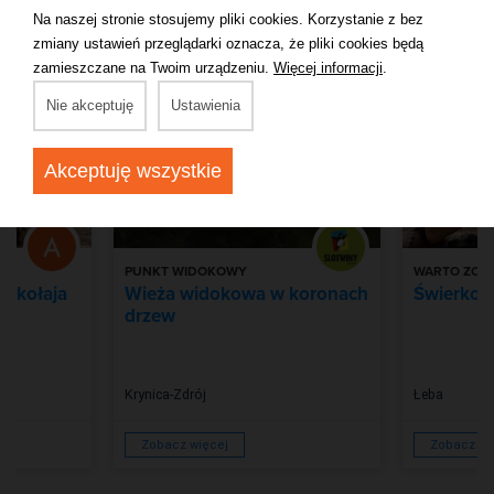
Na naszej stronie stosujemy pliki cookies. Korzystanie z bez
zmiany ustawień przeglądarki oznacza, że pliki cookies będą
zamieszczane na Twoim urządzeniu.
Więcej informacji
.
Nie akceptuję
Ustawienia
Akceptuję wszystkie
PUNKT WIDOKOWY
WARTO ZOB
Mikołaja
Wieża widokowa w koronach
Świerkow
drzew
Krynica-Zdrój
Łeba
Zobacz więcej
Zobacz wi