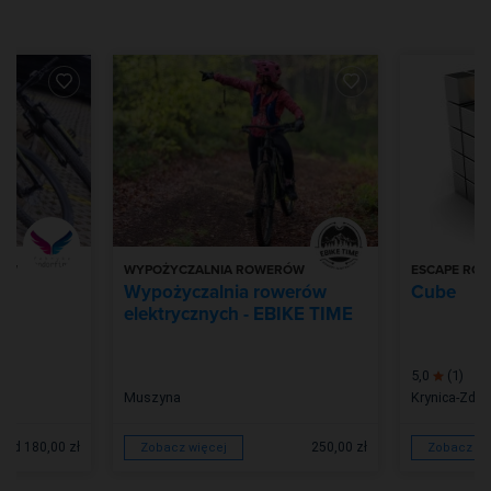
RÓW
WYPOŻYCZALNIA ROWERÓW
ESCAPE RO
 -
Wypożyczalnia rowerów
Cube
elektrycznych - EBIKE TIME
5,0
(1)
Muszyna
Krynica-Zdró
od 180,00 zł
250,00 zł
Zobacz więcej
Zobacz wi