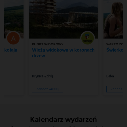
PUNKT WIDOKOWY
WARTO ZOB
Mikołaja
Wieża widokowa w koronach
Świerkow
drzew
Krynica-Zdrój
Łeba
Zobacz więcej
Zobacz wi
Kalendarz wydarzeń