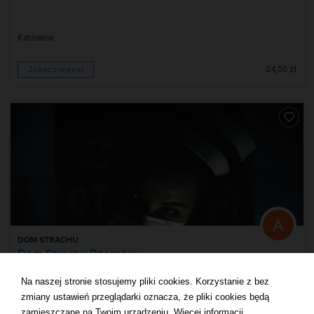
Katowice
24,00 zł
Zobacz więcej
DOM STRACHU
Dom Strachu Rzeszów
Na naszej stronie stosujemy pliki cookies. Korzystanie z bez
zmiany ustawień przeglądarki oznacza, że pliki cookies będą
zamieszczane na Twoim urządzeniu.
Więcej informacji
.