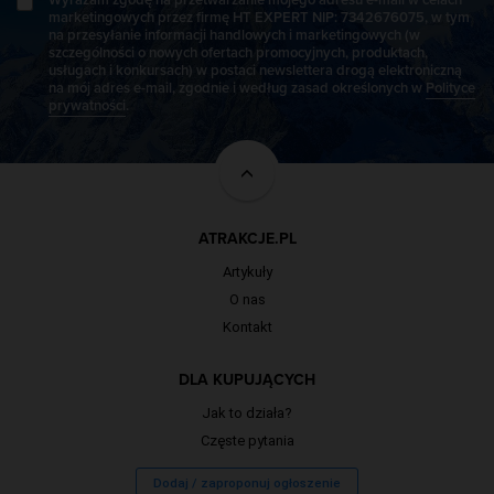
marketingowych przez firmę HT EXPERT NIP: 7342676075, w tym
na przesyłanie informacji handlowych i marketingowych (w
szczególności o nowych ofertach promocyjnych, produktach,
usługach i konkursach) w postaci newslettera drogą elektroniczną
na mój adres e-mail, zgodnie i według zasad określonych w
Polityce
prywatności
.
ATRAKCJE.PL
Artykuły
O nas
Kontakt
DLA KUPUJĄCYCH
Jak to działa?
Częste pytania
Dodaj / zaproponuj ogłoszenie