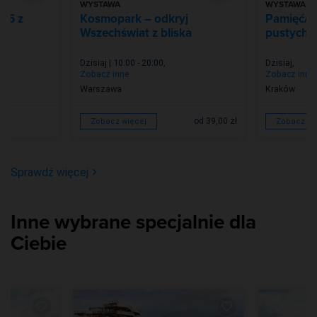
WYSTAWA
WYSTAWA
026 z
Kosmopark – odkryj
Pamięć/Z
Wszechświat z bliska
pustych m
Dzisiaj | 10:00 - 20:00
,
Dzisiaj
,
Zobacz inne
Zobacz inne
Warszawa
Kraków
od 39,00 zł
Zobacz więcej
Zobacz wi
Sprawdź więcej
Inne wybrane specjalnie dla
Ciebie