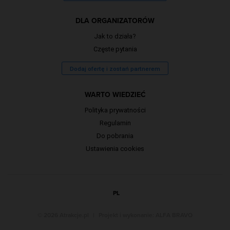
DLA ORGANIZATORÓW
Jak to działa?
Częste pytania
Dodaj ofertę i zostań partnerem
WARTO WIEDZIEĆ
Polityka prywatności
Regulamin
Do pobrania
Ustawienia cookies
PL
© 2026 Atrakcje.pl
|
Projekt i wykonanie:
ALFA BRAVO