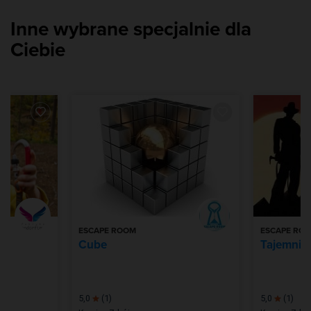
Inne wybrane specjalnie dla
Ciebie
ESCAPE ROOM
ESCAPE RO
wy
Cube
Tajemnic
5,0
(1)
5,0
(1)