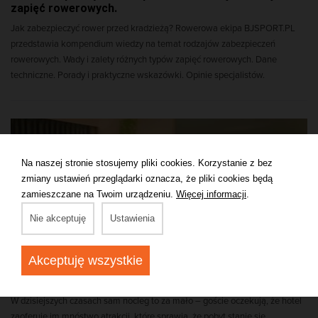
zapięć rowerowych.
Jak zabezpieczyć rower przed kradzieżą? Rowerowa ekipa BJSPORT.PL
przedstawia kompendium wiedzy na temat rodzajów zabezpieczeń
rowerowych. Wady i zalety różnych typów zapięć rowerowych. Dane
techniczne. Porady i praktyczne wskazówki. Opinie specjalistów.
Na naszej stronie stosujemy pliki cookies. Korzystanie z bez
zmiany ustawień przeglądarki oznacza, że pliki cookies będą
zamieszczane na Twoim urządzeniu.
Więcej informacji
.
Nie akceptuję
Ustawienia
Akceptuję wszystkie
Które atrakcje w hotelu cenią goście? Jak wyposażyć
luksusowy apartament?
W dzisiejszych czasach sam nocleg to za mało – goście oczekują, że hotel
zaoferuje im mnóstwo atrakcji, które sprawią, że pobyt stanie się