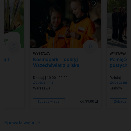
WYSTAWA
WYSTAWA
026 z
Kosmopark – odkryj
Pamięć/Z
Wszechświat z bliska
pustych m
Dzisiaj | 10:00 - 20:00
,
Dzisiaj
,
Zobacz inne
Zobacz inne
Warszawa
Kraków
od 39,00 zł
Zobacz więcej
Zobacz wi
Sprawdź więcej