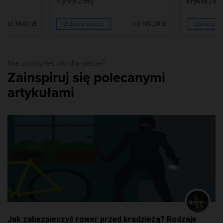
Krynica-Zdrój
Krynica-Zdró
od 30,00 zł
od 100,00 zł
Zobacz więcej
Zobacz wi
Nie znalazłeś nic dla siebie?
Zainspiruj się polecanymi
artykułami
Jak zabezpieczyć rower przed kradzieżą? Rodzaje