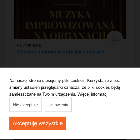
KULTURALNE
Muzyka filmowa w gotyckich murach
Sobota, 15 Sierpień 2026 | 19:00 - 19:50
Wrocław
Na naszej stronie stosujemy pliki cookies. Korzystanie z bez
zmiany ustawień przeglądarki oznacza, że pliki cookies będą
od 75,00 zł
Zobacz więcej
zamieszczane na Twoim urządzeniu.
Więcej informacji
.
Nie akceptuję
Ustawienia
Akceptuję wszystkie