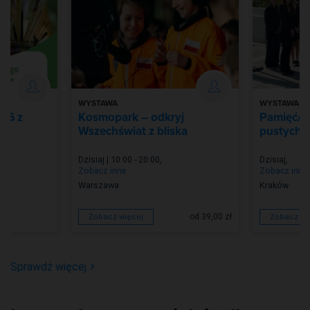
WYSTAWA
WYSTAWA
026 z
Kosmopark – odkryj
Pamięć/Z
Wszechświat z bliska
pustych m
Dzisiaj | 10:00 - 20:00
,
Dzisiaj
,
Zobacz inne
Zobacz inne
Warszawa
Kraków
od 39,00 zł
Zobacz więcej
Zobacz wi
Sprawdź więcej