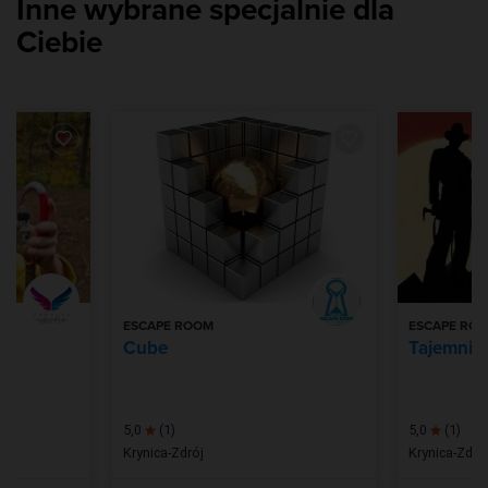
Inne wybrane specjalnie dla
Ciebie
ESCAPE ROOM
ESCAPE RO
wy
Cube
Tajemnic
5,0
(1)
5,0
(1)
Krynica-Zdrój
Krynica-Zdró