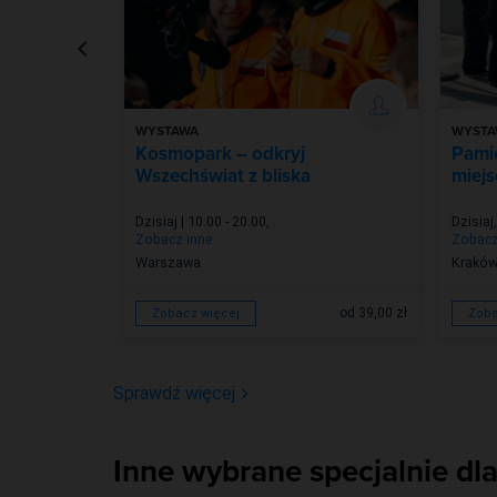
WYSTAWA
WYSTA
6 z
Kosmopark – odkryj
Pamię
Wszechświat z bliska
miejs
Dzisiaj | 10:00 - 20:00
,
Dzisiaj
,
Zobacz inne
Zobacz
Warszawa
Krakó
od 39,00 zł
Zobacz więcej
Zoba
Sprawdź więcej
Inne wybrane specjalnie dla