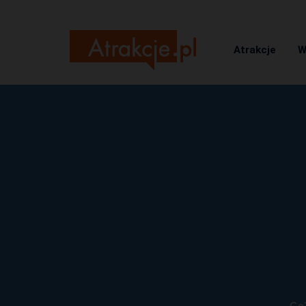
Atrakcje
W