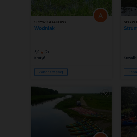
SPŁYW KAJAKOWY
SPŁYW
Wodniak
Stru
5,0
(2)
Krutyń
Suwałki
Zobacz więcej
Zoba