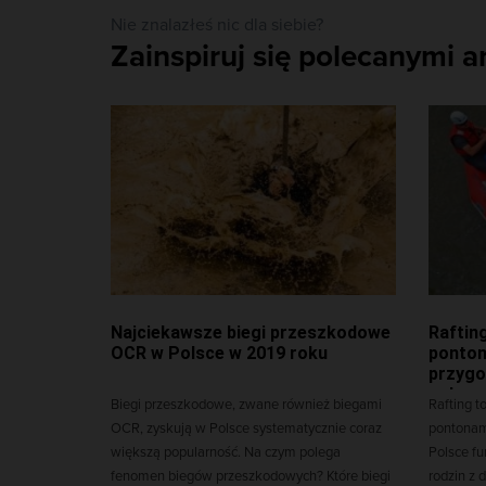
Nie znalazłeś nic dla siebie?
Zainspiruj się polecanymi a
Najciekawsze biegi przeszkodowe
Raftin
OCR w Polsce w 2019 roku
ponton
przygo
spływa
Biegi przeszkodowe, zwane również biegami
Rafting t
OCR, zyskują w Polsce systematycznie coraz
pontonam
większą popularność. Na czym polega
Polsce fu
fenomen biegów przeszkodowych? Które biegi
rodzin z 