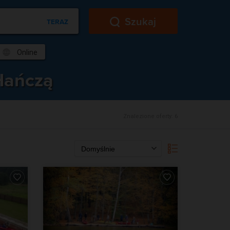
Szukaj
TERAZ
Online
Hańczą
Znalezione oferty:
6
Domyślnie