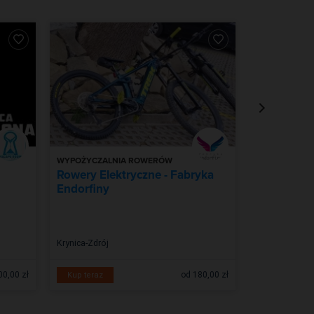
WYPOŻYCZALNIA ROWERÓW
WYPOŻYCZAL
Rowery Elektryczne - Fabryka
Wypożycza
Endorfiny
elektryczn
Krynica-Zdrój
Muszyna
00,00 zł
od 180,00 zł
Kup teraz
Zobacz więc