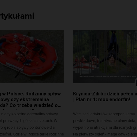
rtykułami
g w Polsce. Rodzinny spływ
Krynica-Zdrój: dzień pełen a
owy czy ekstremalna
| Plan nr 1: moc endorfin!
da? Co trzeba wiedzieć o
ch pontonami?
o nie tylko pełne adrenaliny spływy
W tej serii artykułów zaproponujemy
i po rwących górskich rzekach. W
przykładowe, tematyczne plany dnia,
rorę robią spływy pontonowe dla
wypełnione atrakcjami dla różnych gru
dziećmi. Gdzie w Polsce takie rodzinne
Na pierwszy ogień - mega dawka endo