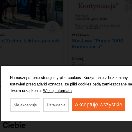
WA
WYSTAWA
ć/Zachor. Lektura pustych
Wystawa "Ponad 1000
c
Kontynuacja"
Dzisiaj
,
 inne
Zobacz inne
w
Poznań
Na naszej stronie stosujemy pliki cookies. Korzystanie z bez zmiany
cz więcej
Zobacz więcej
ustawień przeglądarki oznacza, że pliki cookies będą zamieszczane na
Twoim urządzeniu.
Więcej informacji
.
Akceptuję wszystkie
Nie akceptuję
Ustawienia
 Ciebie