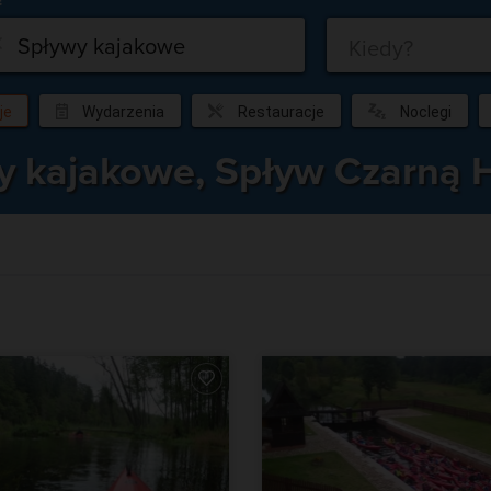
Co?
Kiedy?
je
Wydarzenia
Restauracje
Noclegi
y kajakowe, Spływ Czarną 