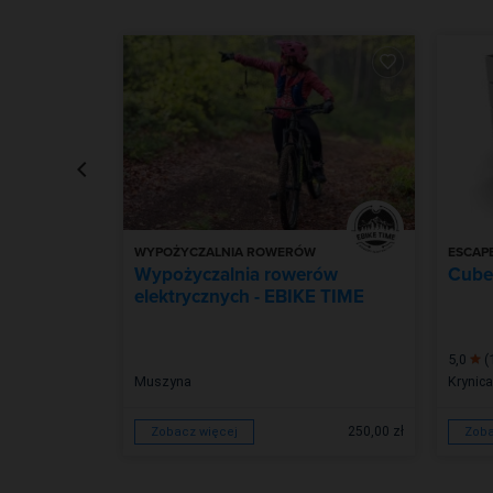
W
WYPOŻYCZALNIA ROWERÓW
ESCAP
 Fabryka
Wypożyczalnia rowerów
Cube
elektrycznych - EBIKE TIME
5,0
(
Muszyna
Krynica
od 180,00 zł
250,00 zł
Zobacz więcej
Zoba