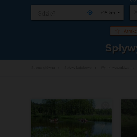
Gdzie?
+15 km
Atrakc
Spływ
Strona główna
Spływy kajakowe
Wyniki wyszukiwania