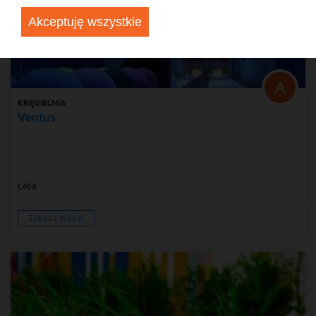
Akceptuję wszystkie
KRĘGIELNIA
Ventus
Łeba
Zobacz więcej