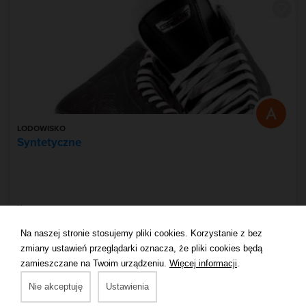
LODOWISKO
Syntetyczne
Karpacz
Na naszej stronie stosujemy pliki cookies. Korzystanie z bez
Zobacz więcej
zmiany ustawień przeglądarki oznacza, że pliki cookies będą
zamieszczane na Twoim urządzeniu.
Więcej informacji
.
Nie akceptuję
Ustawienia