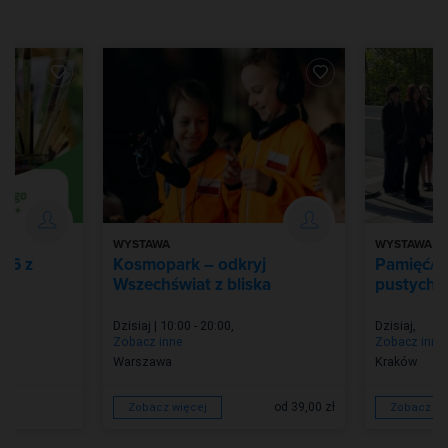
WYSTAWA
WYSTAWA
026 z
Kosmopark – odkryj
Pamięć/Z
Wszechświat z bliska
pustych m
Dzisiaj | 10:00 - 20:00
,
Dzisiaj
,
Zobacz inne
Zobacz inne
Warszawa
Kraków
od 39,00 zł
Zobacz więcej
Zobacz wi