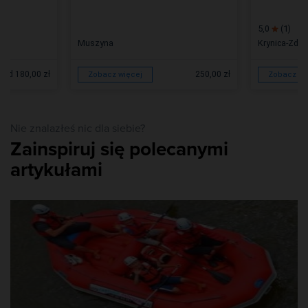
5,0
(1)
Muszyna
Krynica-Zdró
od 180,00 zł
250,00 zł
Zobacz więcej
Zobacz wi
Nie znalazłeś nic dla siebie?
Zainspiruj się polecanymi
artykułami