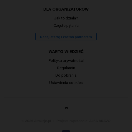
DLA ORGANIZATORÓW
Jak to działa?
Częste pytania
Dodaj ofertę i zostań partnerem
WARTO WIEDZIEĆ
Polityka prywatności
Regulamin
Do pobrania
Ustawienia cookies
PL
© 2026 Atrakcje.pl
|
Projekt i wykonanie:
ALFA BRAVO