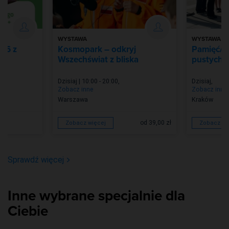
WYSTAWA
WYSTAWA
026 z
Kosmopark – odkryj
Pamięć/Z
Wszechświat z bliska
pustych m
Dzisiaj | 10:00 - 20:00
,
Dzisiaj
,
Zobacz inne
Zobacz inne
Warszawa
Kraków
od 39,00 zł
Zobacz więcej
Zobacz wi
Sprawdź więcej
Inne wybrane specjalnie dla
Ciebie