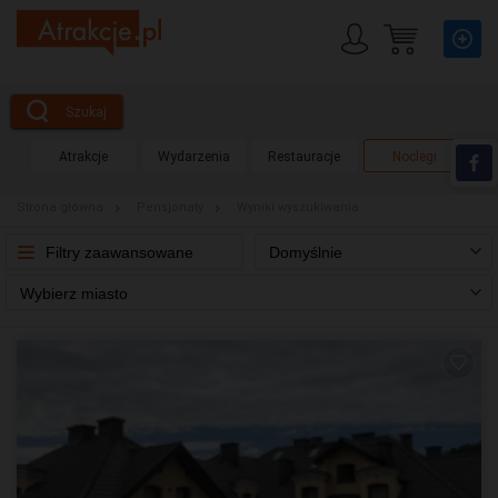
Szukaj
Atrakcje
Wydarzenia
Restauracje
Noclegi
Strona główna
Pensjonaty
Wyniki wyszukiwania
Filtry zaawansowane
Domyślnie
Wybierz miasto