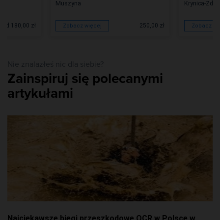
Muszyna
Krynica-Zdró
od 180,00 zł
250,00 zł
Zobacz więcej
Zobacz wi
Nie znalazłeś nic dla siebie?
Zainspiruj się polecanymi
artykułami
Najciekawsze biegi przeszkodowe OCR w Polsce w