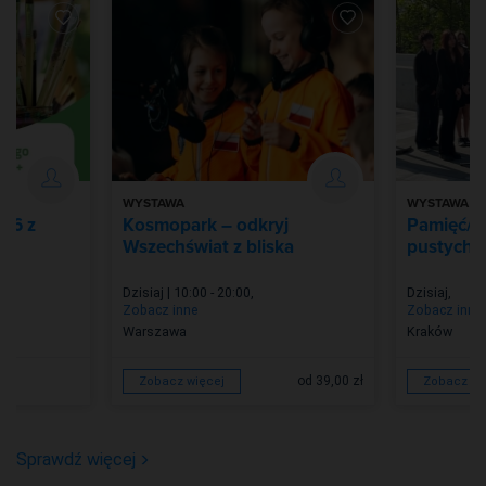
WYSTAWA
WYSTAWA
026 z
Kosmopark – odkryj
Pamięć/Z
Wszechświat z bliska
pustych m
Dzisiaj | 10:00 - 20:00
,
Dzisiaj
,
Zobacz inne
Zobacz inne
Warszawa
Kraków
od 39,00 zł
Zobacz więcej
Zobacz wi
Sprawdź więcej