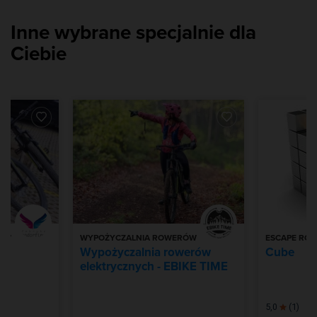
Inne wybrane specjalnie dla
Ciebie
RÓW
WYPOŻYCZALNIA ROWERÓW
ESCAPE RO
 -
Wypożyczalnia rowerów
Cube
elektrycznych - EBIKE TIME
5,0
(1)