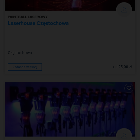
PAINTBALL LASEROWY
Laserhouse Częstochowa
Częstochowa
od 25,00 zł
Zobacz więcej