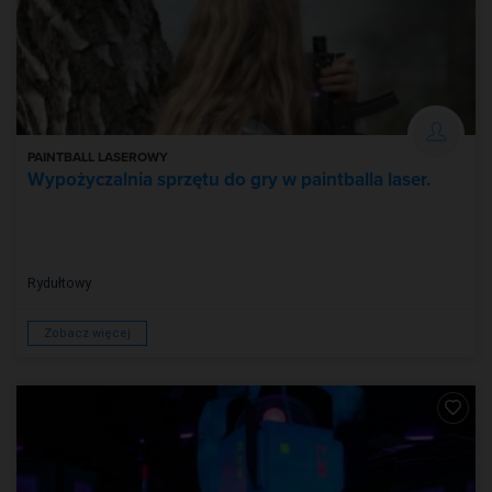
PAINTBALL LASEROWY
Wypożyczalnia sprzętu do gry w paintballa laser.
Rydułtowy
Zobacz więcej