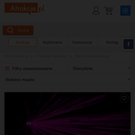
Szukaj
Atrakcje
Wydarzenia
Restauracje
Noclegi
Strona główna
Paintball laserowy
Wyniki wyszukiwania
Filtry zaawansowane
Domyślnie
Wybierz miasto