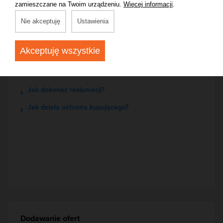
zamieszczane na Twoim urządzeniu.
Więcej informacji
.
Nie akceptuję
Ustawienia
Rezerwacja
Akceptuję wszystkie
Co w momencie, gdy Organizator anuluje moją
rezerwację?
Jak dokonać reklamacji?
Jak działa ochrona kupującego?
Dodawanie ofert