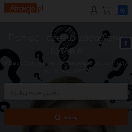
Pomoc i często zadawane
pytania
Wpisz swoje pytanie aby sprawdzić czy już mamy
na nie odpowiedź
Szukaj rozwiązania
Szukaj