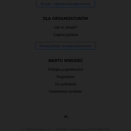
Dodaj / zaproponuj ogłoszenie
DLA ORGANIZATORÓW
Jak to działa?
Częste pytania
Dodaj ofertę i zostań partnerem
WARTO WIEDZIEĆ
Polityka prywatności
Regulamin
Do pobrania
Ustawienia cookies
PL
© 2026 Atrakcje.pl
|
Projekt i wykonanie:
ALFA BRAVO