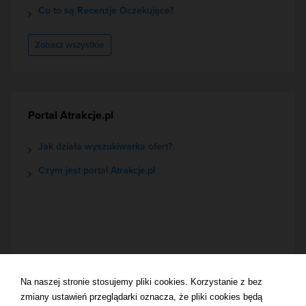
Co to są Recenzje Oczekujące?
Zobacz wszystkie
Portal Atrakcje.pl
Jak działa wyszukiwarka ofert?
Czym jest portal Atrakcje.pl
Na naszej stronie stosujemy pliki cookies. Korzystanie z bez
zmiany ustawień przeglądarki oznacza, że pliki cookies będą