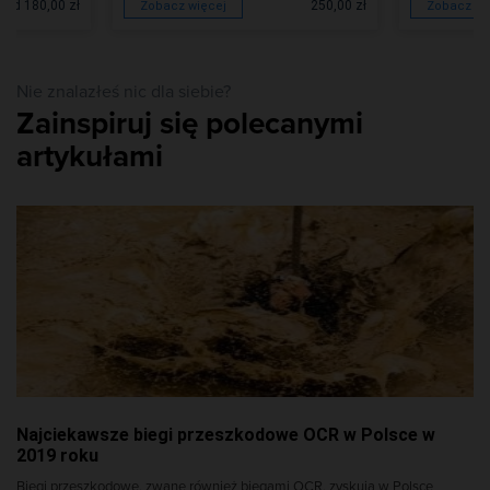
od 180,00 zł
250,00 zł
Zobacz więcej
Zobacz wi
Nie znalazłeś nic dla siebie?
Zainspiruj się polecanymi
artykułami
Najciekawsze biegi przeszkodowe OCR w Polsce w
2019 roku
Biegi przeszkodowe, zwane również biegami OCR, zyskują w Polsce