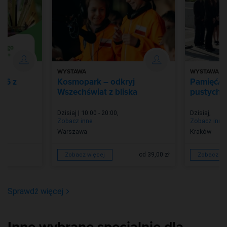
WYSTAWA
WYSTAWA
026 z
Kosmopark – odkryj
Pamięć/Z
Wszechświat z bliska
pustych m
Dzisiaj | 10:00 - 20:00
,
Dzisiaj
,
Zobacz inne
Zobacz inne
Warszawa
Kraków
od 39,00 zł
Zobacz więcej
Zobacz wi
Sprawdź więcej
Inne wybrane specjalnie dla