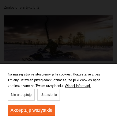
Zanim skorzysta się z tego typu atrakcji warto wyposażyć się
Znalezione artykuły: 2
zarówno w wiedzę teoretyczną jak i umiejętności praktyczne. W
tym dziale staramy się możliwie jak najpełniej odpowiedzieć na
wszelkie pytania związane z teorią jazdy na skuterze śnieżnym.
Ponadto pomożemy Wam znaleźć organizatorów, którzy oferują
jazdę na skuterach śnieżnych w Polsce - oni zadbają o stronę
praktyczną.
Co musisz wiedzieć o skuterach śnieżnych?
Na naszej stronie stosujemy pliki cookies. Korzystanie z bez
Zimowe szaleństwo na skuterach śnieżnych to wspaniała rozrywka z
zmiany ustawień przeglądarki oznacza, że pliki cookies będą
adrenaliną w tle, nie wymagająca długich kursów. Szybkie szkolenie,
zamieszczane na Twoim urządzeniu.
Więcej informacji
.
zapoznanie ze sprzętem i już można wyruszyć na wielogodzinną wyprawę,
podziwiając uroki przyrody z pokładu skutera.
Nie akceptuję
Ustawienia
Akceptuję wszystkie