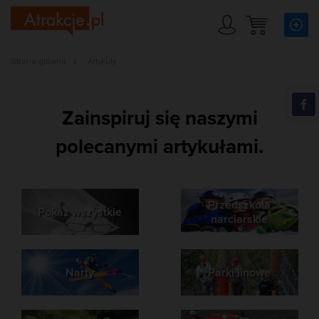
Strona główna
Artykuły
Zainspiruj się naszymi
polecanymi artykułami.
Przedszkola
Pokaż wszystkie
narciarskie
Narty
Parki linowe