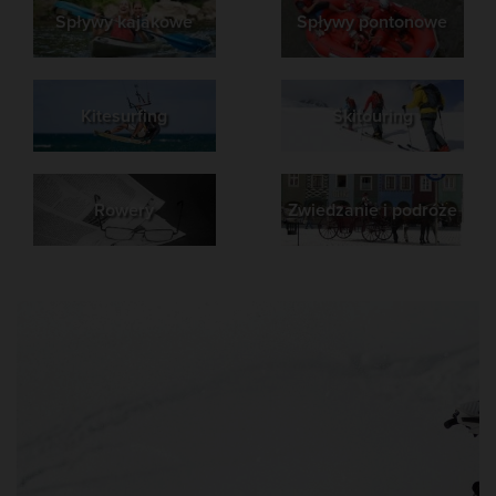
Spływy kajakowe
Spływy pontonowe
Kitesurfing
Skitouring
Rowery
Zwiedzanie i podróże