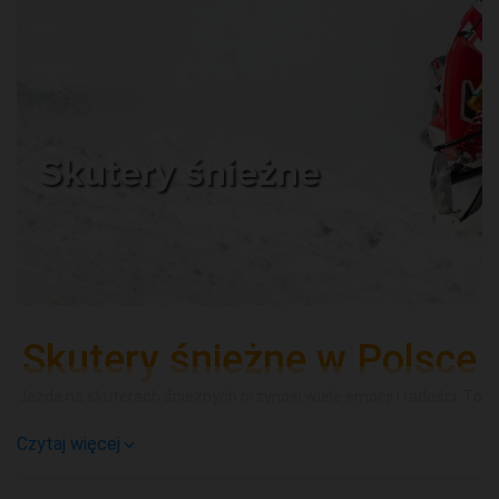
Skutery śnieżne
Skutery śnieżne w Polsce
Jazda na skuterach śnieżnych przynosi wiele emocji i radości. To
potężny zastrzyk adrenaliny a wyprawy prowadzone w dzikim,
Czytaj więcej
naturalnym terenie to niezwykła przygoda.