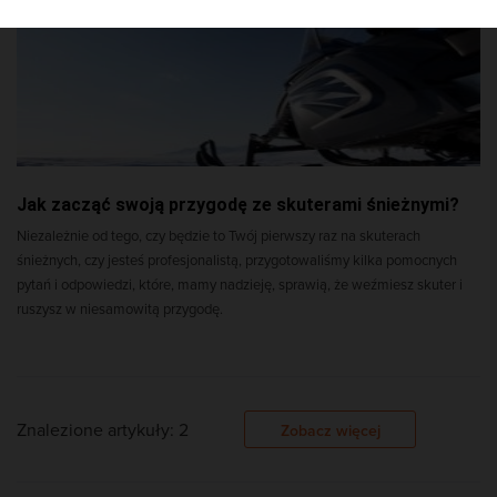
Jak zacząć swoją przygodę ze skuterami śnieżnymi?
Niezależnie od tego, czy będzie to Twój pierwszy raz na skuterach
śnieżnych, czy jesteś profesjonalistą, przygotowaliśmy kilka pomocnych
pytań i odpowiedzi, które, mamy nadzieję, sprawią, że weźmiesz skuter i
ruszysz w niesamowitą przygodę.
Znalezione artykuły: 2
Zobacz więcej