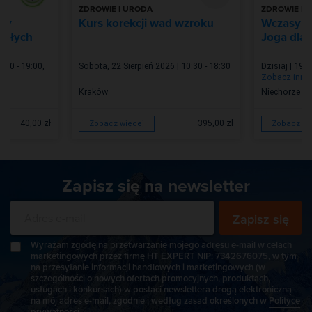
ZDROWIE I URODA
ZDROWIE I 
aty
Kurs korekcji wad wzroku
Wczasy z
osłych
Joga dla 
7:30 - 19:00
,
Sobota, 22 Sierpień 2026 | 10:30 - 18:30
Dzisiaj | 19:5
Zobacz inne
Kraków
Niechorze
40,00 zł
395,00 zł
Zobacz więcej
Zobacz wi
Zapisz się na newsletter
Zapisz się
Wyrażam zgodę na przetwarzanie mojego adresu e-mail w celach
marketingowych przez firmę HT EXPERT NIP: 7342676075, w tym
na przesyłanie informacji handlowych i marketingowych (w
szczególności o nowych ofertach promocyjnych, produktach,
usługach i konkursach) w postaci newslettera drogą elektroniczną
na mój adres e-mail, zgodnie i według zasad określonych w
Polityce
prywatności
.