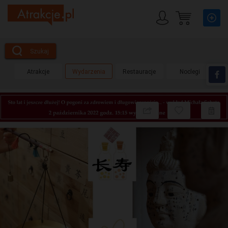
Szukaj
Atrakcje
Wydarzenia
Restauracje
Noclegi
Udostępnij
Dodaj
do
obserwow