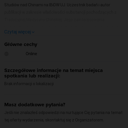
Studiów nad Chinami na IBiDW UJ. Uczestnik badań i autor
publikacji w zakresie właściwości substancji pochodzących z
Tradycyjnej Medycyny Chińskiej. Jego zainteresowania
badawcze obejmują również rolę zagadnienia nauki i techniki w
Czytaj więcej
chińskiej doktrynie strategicznej i rozwojowej.
Główne cechy
Czas: niedziela 2 października godz. 15:15.
Online
Udział w wykładzie jest bezpłatny.
Szczegółowe informacje na temat miejsca
spotkania lub realizacji:
Miejsce: online
Brak informacji o lokalizacji
Więcej informacji: Facebook Instytutu Konfucjusza w Krakowie
Masz dodatkowe pytania?
Jeśli nie znalazłeś odpowiedzi na nurtujące Cię pytania na temat
tej oferty wydarzenia, skontaktuj się z Organizatorem.