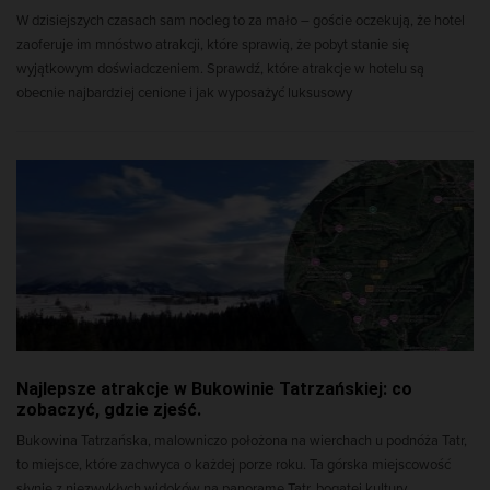
W dzisiejszych czasach sam nocleg to za mało – goście oczekują, że hotel
zaoferuje im mnóstwo atrakcji, które sprawią, że pobyt stanie się
wyjątkowym doświadczeniem. Sprawdź, które atrakcje w hotelu są
obecnie najbardziej cenione i jak wyposażyć luksusowy
Najlepsze atrakcje w Bukowinie Tatrzańskiej: co
zobaczyć, gdzie zjeść.
Bukowina Tatrzańska, malowniczo położona na wierchach u podnóża Tatr,
to miejsce, które zachwyca o każdej porze roku. Ta górska miejscowość
słynie z niezwykłych widoków na panoramę Tatr, bogatej kultury