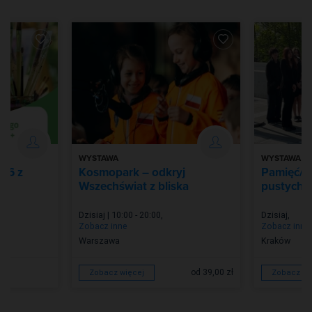
WYSTAWA
WYSTAWA
026 z
Kosmopark – odkryj
Pamięć/Z
Wszechświat z bliska
pustych m
Dzisiaj | 10:00 - 20:00
,
Dzisiaj
,
Zobacz inne
Zobacz inne
Warszawa
Kraków
od 39,00 zł
Zobacz więcej
Zobacz wi