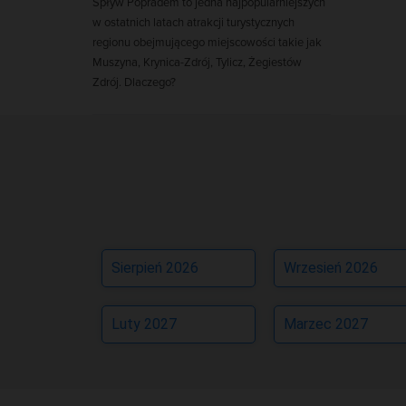
Spływ Popradem to jedna najpopularniejszych
w ostatnich latach atrakcji turystycznych
regionu obejmującego miejscowości takie jak
Muszyna, Krynica-Zdrój, Tylicz, Żegiestów
Zdrój. Dlaczego?
Sierpień 2026
Wrzesień 2026
Luty 2027
Marzec 2027