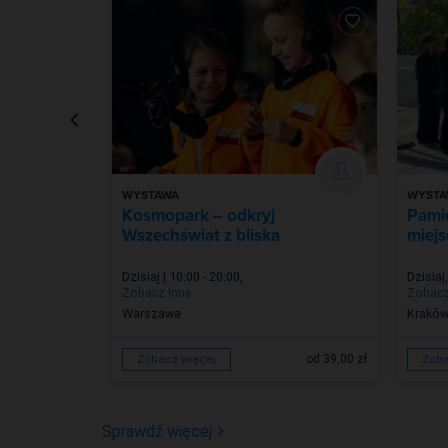
WYSTAWA
WYSTA
6 z
Kosmopark – odkryj
Pamię
Wszechświat z bliska
miejs
Dzisiaj | 10:00 - 20:00
,
Dzisiaj
,
Zobacz inne
Zobacz
Warszawa
Krakó
od 39,00 zł
Zobacz więcej
Zoba
Sprawdź więcej