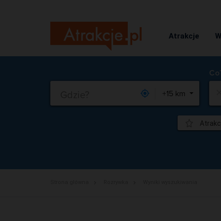
Atrakcje
W
Gdzie?
+15 km
Atrakc
Strona główna
Rozrywka
Wyniki wyszukiwania