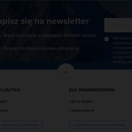
apisz się na newsletter
Bądź na bieżąco z ciekawymi ofertami serwisu
Wyrażam zg
marketingo
przesyłani
Poznaj możliwości serwisu Atrakcje.pl
o nowych o
postaci new
według zas
PUJĄCYCH
DLA ORGANIZATORÓW
iała?
Jak to działa?
tania
Częste pytania
/ zaproponuj ogłoszenie
Dodaj ofertę i zostań partnerem