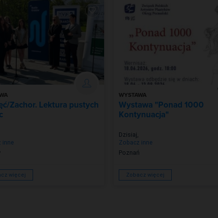
WA
WYSTAWA
ć/Zachor. Lektura pustych
Wystawa "Ponad 1000
c
Kontynuacja"
Dzisiaj
,
 inne
Zobacz inne
w
Poznań
cz więcej
Zobacz więcej