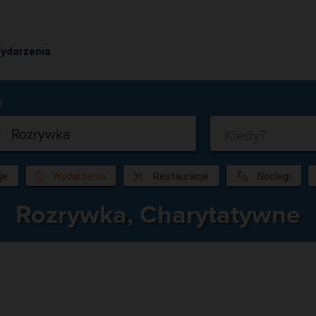
ydarzenia
Co?
Kiedy?
je
Wydarzenia
Restauracje
Noclegi
Rozrywka, Charytatywne