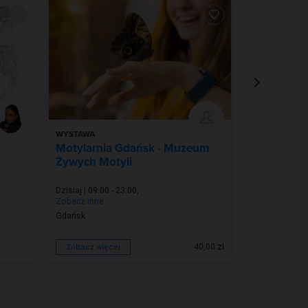
WYSTAWA
ZDROWIE I U
Motylarnia Gdańsk - Muzeum
Wczasy z 
Żywych Motyli
Joga dla T
Dzisiaj | 09:00 - 23:00
,
Dzisiaj | 19:59
Zobacz inne
Zobacz inne
Gdańsk
Niechorze
40,00 zł
Zobacz więcej
Zobacz więc