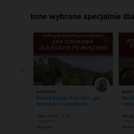
Inne wybrane specjalnie dla
ROZRYWKA
ROZR
ternowa
Kraina Księcia Popradu - gra
Wspó
terenowa z naklejkami
niet
Jutro | 10:30 - 12:30
,
Wtorek,
Zobacz inne
Zobacz
Muszyna
Wojko