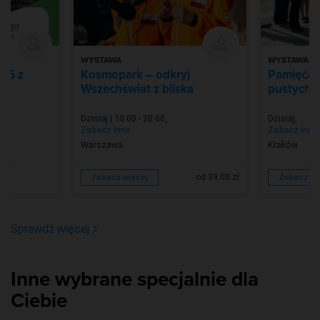
WYSTAWA
WYSTAWA
026 z
Kosmopark – odkryj
Pamięć/Z
Wszechświat z bliska
pustych m
Dzisiaj | 10:00 - 20:00
,
Dzisiaj
,
Zobacz inne
Zobacz inne
Warszawa
Kraków
od 39,00 zł
Zobacz więcej
Zobacz wi
Sprawdź więcej
Inne wybrane specjalnie dla
Ciebie