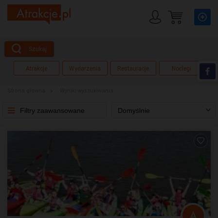
Szukaj
Atrakcje
Wydarzenia
Restauracje
Noclegi
Strona główna
Wyniki wyszukiwania
Filtry zaawansowane
Domyślnie