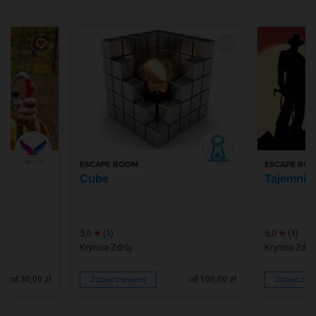
ESCAPE ROOM
ESCAPE RO
wy
Cube
Tajemnic
5,0
(1)
5,0
(1)
Krynica-Zdrój
Krynica-Zdró
od 30,00 zł
od 100,00 zł
Zobacz więcej
Zobacz wi