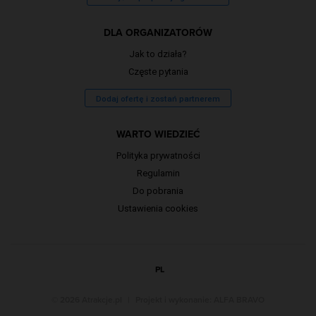
DLA ORGANIZATORÓW
Jak to działa?
Częste pytania
Dodaj ofertę i zostań partnerem
WARTO WIEDZIEĆ
Polityka prywatności
Regulamin
Do pobrania
Ustawienia cookies
PL
© 2026 Atrakcje.pl
|
Projekt i wykonanie:
ALFA BRAVO