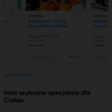
WYSTAWA
WYSTAWA
026 z
Kosmopark – odkryj
Pamięć/Z
Wszechświat z bliska
pustych m
Dzisiaj | 10:00 - 20:00
,
Dzisiaj
,
Zobacz inne
Zobacz inne
Warszawa
Kraków
od 39,00 zł
Zobacz więcej
Zobacz wi
Sprawdź więcej
Inne wybrane specjalnie dla
Ciebie