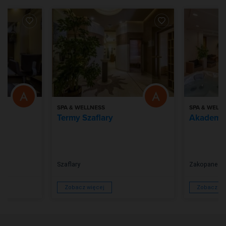
SPA & WELLNESS
SPA & WELL
Termy Szaflary
Akademia
Szaflary
Zakopane
Zobacz więcej
Zobacz wi