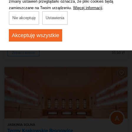
zmiany ustawień przeglądarki oznacza, że pliki cookies będą
JASKINIA SOLNA
zamieszczane na Twoim urządzeniu.
Więcej informacji
.
Termy Krakowskie Forum
Nie akceptuję
Ustawienia
Akceptuję wszystkie
Kraków
35,00 zł
Zobacz więcej
JASKINIA SOLNA
Termy Krakowskie Bronowice