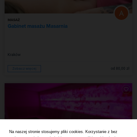
MASAŻ
Gabinet masażu Masarnia
Kraków
od 80,00 zł
Zobacz więcej
Na naszej stronie stosujemy pliki cookies. Korzystanie z bez