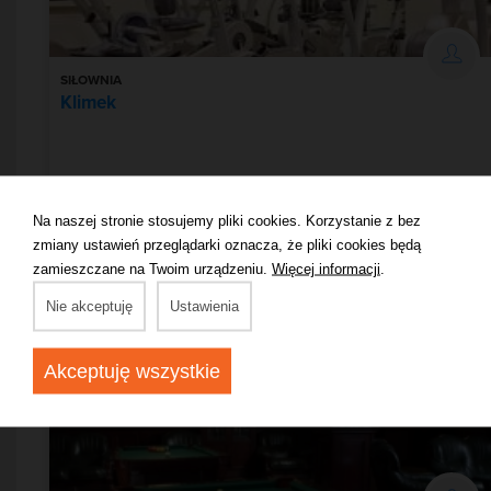
SIŁOWNIA
Klimek
Muszyna
Na naszej stronie stosujemy pliki cookies. Korzystanie z bez
zmiany ustawień przeglądarki oznacza, że pliki cookies będą
Zobacz więcej
zamieszczane na Twoim urządzeniu.
Więcej informacji
.
Nie akceptuję
Ustawienia
Akceptuję wszystkie