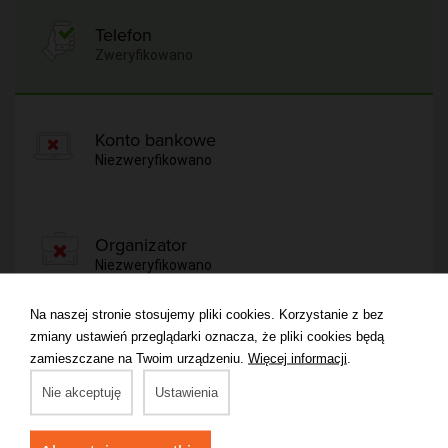
Telefon
Zweryfikowano
Konto bankowe
Niezweryfikowano
Organizator
Niezweryfikowano
Na naszej stronie stosujemy pliki cookies. Korzystanie z bez
zmiany ustawień przeglądarki oznacza, że pliki cookies będą
zamieszczane na Twoim urządzeniu.
Więcej informacji
.
Atrakcje
Nie akceptuję
Ustawienia