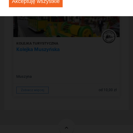
Akceptuję wszystkie
KOLEJKA TURYSTYCZNA
Kolejka Muszyńska
Muszyna
od 10,00 zł
Zobacz więcej