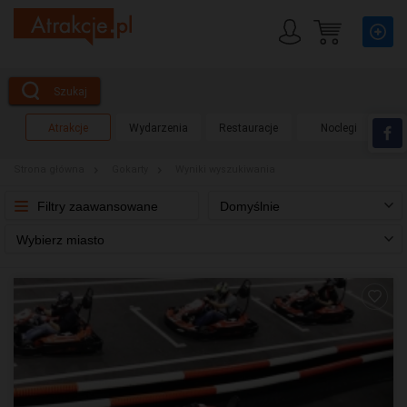
Szukaj
Atrakcje
Wydarzenia
Restauracje
Noclegi
Strona główna
Gokarty
Wyniki wyszukiwania
Filtry zaawansowane
Domyślnie
Wybierz miasto