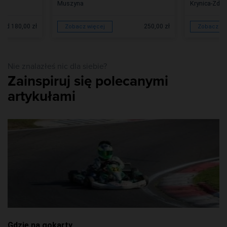
Muszyna
Krynica-Zdró
od 180,00 zł
250,00 zł
Zobacz więcej
Zobacz wi
Nie znalazłeś nic dla siebie?
Zainspiruj się polecanymi
artykułami
Gdzie na gokarty