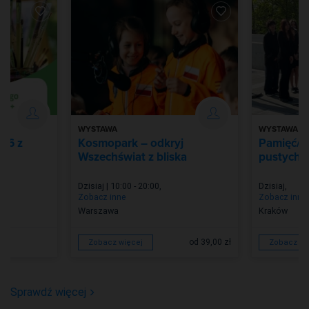
WYSTAWA
WYSTAWA
026 z
Kosmopark – odkryj
Pamięć/Z
Wszechświat z bliska
pustych m
Dzisiaj | 10:00 - 20:00
,
Dzisiaj
,
Zobacz inne
Zobacz inne
Warszawa
Kraków
od 39,00 zł
Zobacz więcej
Zobacz wi
Sprawdź więcej