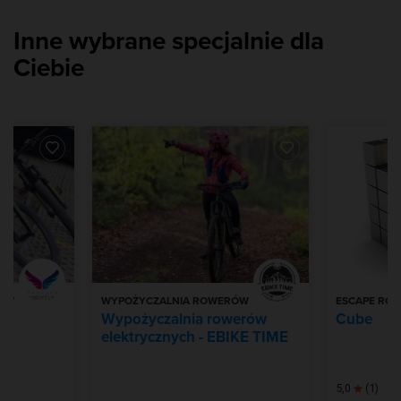
Inne wybrane specjalnie dla
Ciebie
RÓW
WYPOŻYCZALNIA ROWERÓW
ESCAPE RO
 -
Wypożyczalnia rowerów
Cube
elektrycznych - EBIKE TIME
5,0
(1)