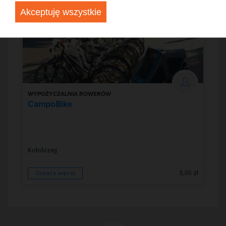
Akceptuję wszystkie
WYPOŻYCZALNIA ROWERÓW
CampoBike
Kołobrzeg
5,00 zł
Zobacz więcej