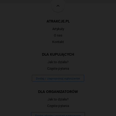
ATRAKCJE.PL
Artykuły
O nas
Kontakt
DLA KUPUJĄCYCH
Jak to działa?
Częste pytania
Dodaj / zaproponuj ogłoszenie
DLA ORGANIZATORÓW
Jak to działa?
Częste pytania
Dodaj ofertę i zostań partnerem