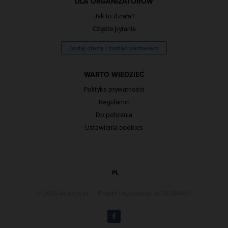
DLA ORGANIZATORÓW
Jak to działa?
Częste pytania
Dodaj ofertę i zostań partnerem
WARTO WIEDZIEĆ
Polityka prywatności
Regulamin
Do pobrania
Ustawienia cookies
PL
© 2026 Atrakcje.pl
|
Projekt i wykonanie:
ALFA BRAVO