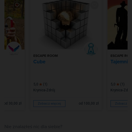
ESCAPE ROOM
ESCAPE RO
wy
Cube
Tajemnic
5,0
(1)
5,0
(1)
Krynica-Zdrój
Krynica-Zdró
od 30,00 zł
od 100,00 zł
Zobacz więcej
Zobacz wi
Nie znalazłeś nic dla siebie?