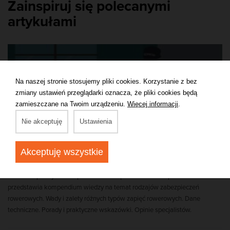
Zainspiruj się polecanymi
artykułami
Na naszej stronie stosujemy pliki cookies. Korzystanie z bez
zmiany ustawień przeglądarki oznacza, że pliki cookies będą
zamieszczane na Twoim urządzeniu.
Więcej informacji
.
Nie akceptuję
Ustawienia
Akceptuję wszystkie
Jak zabezpieczyć rower przed kradzieżą? Rodzaje
zapięć rowerowych.
Jak zabezpieczyć rower przed kradzieżą? Rowerowa ekipa BJSPORT.PL
przedstawia kompendium wiedzy na temat rodzajów zabezpieczeń
rowerowych. Wady i zalety różnych typów zapięć rowerowych. Dane
techniczne. Porady i praktyczne wskazówki. Opinie specjalistów.