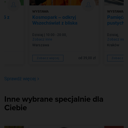
WYSTAWA
WYSTAWA
026 z
Kosmopark – odkryj
Pamięć/Z
Wszechświat z bliska
pustych m
Dzisiaj | 10:00 - 20:00
,
Dzisiaj
,
Zobacz inne
Zobacz inne
Warszawa
Kraków
od 39,00 zł
Zobacz więcej
Zobacz wi
Sprawdź więcej
Inne wybrane specjalnie dla
Ciebie