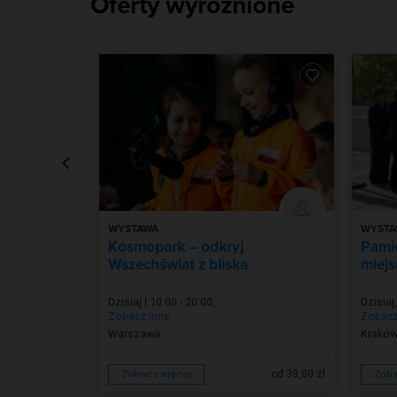
Oferty wyróżnione
WYSTAWA
WYSTA
6 z
Kosmopark – odkryj
Pamię
Wszechświat z bliska
miejs
Dzisiaj | 10:00 - 20:00
,
Dzisiaj
,
Zobacz inne
Zobacz
Warszawa
Krakó
od 39,00 zł
Zobacz więcej
Zoba