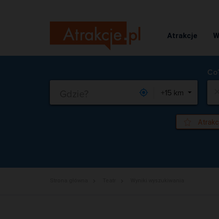
Atrakcje
W
Gdzie?
+15 km
Atrakc
Strona główna
Teatr
Wyniki wyszukiwania