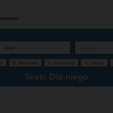
ydarzenia
Co?
Kiedy?
je
Wydarzenia
Restauracje
Noclegi
Teatr, Dla niego