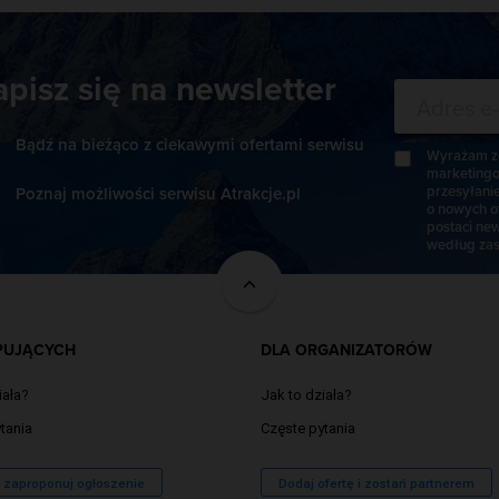
apisz się na newsletter
Bądź na bieżąco z ciekawymi ofertami serwisu
Wyrażam zg
marketingo
przesyłani
Poznaj możliwości serwisu Atrakcje.pl
o nowych o
postaci new
według zas
PUJĄCYCH
DLA ORGANIZATORÓW
iała?
Jak to działa?
tania
Częste pytania
/ zaproponuj ogłoszenie
Dodaj ofertę i zostań partnerem