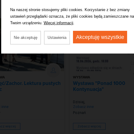
Na naszej stronie stosujemy pliki cookies. Korzystanie z bez zmiany
ustawień przeglądarki oznacza, że pliki cookies będą zamieszczane na
Twoim urządzeniu.
Więcej informacji
.
Akceptuję wszystkie
Nie akceptuję
Ustawienia
WA
WYSTAWA
ć/Zachor. Lektura pustych
Wystawa "Ponad 1000
c
Kontynuacja"
Dzisiaj
,
 inne
Zobacz inne
w
Poznań
cz więcej
Zobacz więcej