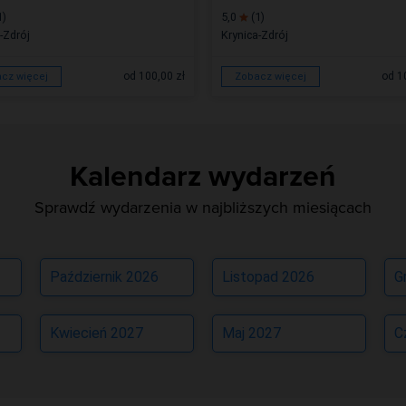
1)
5,0
(1)
-Zdrój
Krynica-Zdrój
od 100,00 zł
od 1
cz więcej
Zobacz więcej
Kalendarz wydarzeń
Sprawdź wydarzenia w najbliższych miesiącach
Październik 2026
Listopad 2026
G
Kwiecień 2027
Maj 2027
C