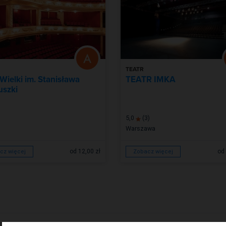
TEATR
 Wielki im. Stanisława
TEATR IMKA
szki
5,0
(3)
Warszawa
od 12,00 zł
od 
cz więcej
Zobacz więcej