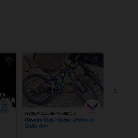
WYPOŻYCZALNIA ROWERÓW
WYPOŻYCZAL
Rowery Elektryczne - Fabryka
Wypożycza
Endorfiny
elektryczn