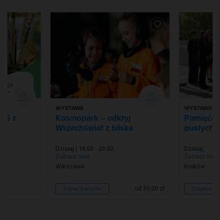
WYSTAWA
WYSTAWA
026 z
Kosmopark – odkryj
Pamięć/Z
Wszechświat z bliska
pustych m
Dzisiaj | 10:00 - 20:00
,
Dzisiaj
,
Zobacz inne
Zobacz inne
Warszawa
Kraków
od 39,00 zł
Zobacz więcej
Zobacz wi