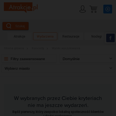
Szukaj
Atrakcje
Wydarzenia
Restauracje
Noclegi
Strona główna
Koncerty
Wyniki wyszukiwania
Filtry zaawansowane
Domyślnie
Wybierz miasto
W wybranych przez Ciebie kryteriach
nie ma jeszcze wydarzeń.
Bądź pierwszy, który zaspokoi lokalną społeczność klientów
i dodaj wydarzenia.