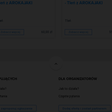
leń z AROKAJAKI
- Tleń z AROKAJAKI
eń
Tleń
60,00 zł
5
Zobacz więcej
Zobacz więcej
PUJĄCYCH
DLA ORGANIZATORÓW
iała?
Jak to działa?
tania
Częste pytania
/ zaproponuj ogłoszenie
Dodaj ofertę i zostań partnerem