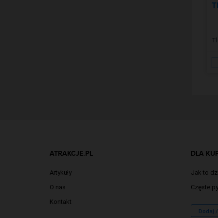
T
Tl
ATRAKCJE.PL
DLA KU
Artykuły
Jak to dz
O nas
Częste py
Kontakt
Dodaj 