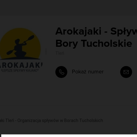
Arokajaki - Spły
Bory Tucholskie
Tleń
Pokaż numer
aki Tleń - Organizacja spływów w Borach Tucholskich