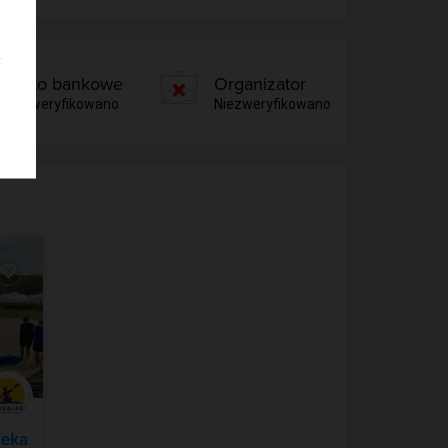
Konto bankowe
Organizator
Niezweryfikowano
Niezweryfikowano
zeka