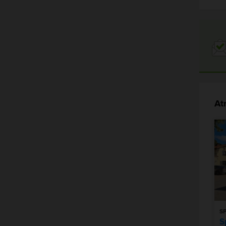
At
S
S