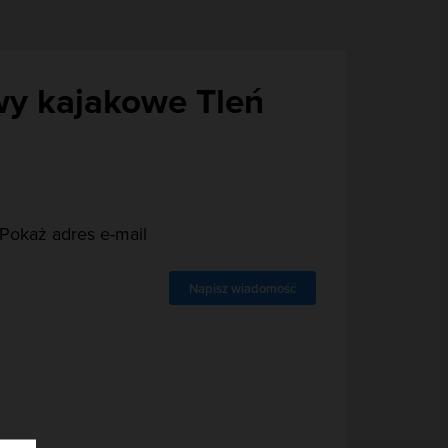
wy kajakowe Tleń
Pokaż adres e-mail
Napisz wiadomość